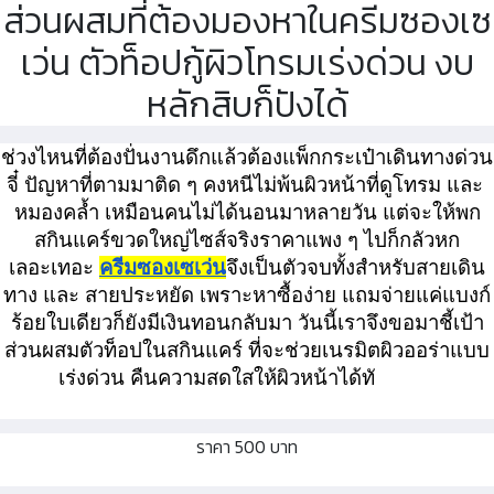
ส่วนผสมที่ต้องมองหาในครีมซองเซ
เว่น ตัวท็อปกู้ผิวโทรมเร่งด่วน งบ
หลักสิบก็ปังได้
ช่วงไหนที่ต้องปั่นงานดึกแล้วต้องแพ็กกระเป๋าเดินทางด่วน
จี๋ ปัญหาที่ตามมาติด ๆ คงหนีไม่พ้นผิวหน้าที่ดูโทรม และ 
หมองคล้ำ เหมือนคนไม่ได้นอนมาหลายวัน แต่จะให้พก
สกินแคร์ขวดใหญ่ไซส์จริงราคาแพง ๆ ไปก็กลัวหก
เลอะเทอะ 
ครีมซองเซเว่น
จึงเป็นตัวจบทั้งสำหรับสายเดิน
ทาง และ สายประหยัด เพราะหาซื้อง่าย แถมจ่ายแค่แบงก์
ร้อยใบเดียวก็ยังมีเงินทอนกลับมา วันนี้เราจึงขอมาชี้เป้า
ส่วนผสมตัวท็อปในสกินแคร์ ที่จะช่วยเนรมิตผิวออร่าแบบ
เร่งด่วน คืนความสดใสให้ผิวหน้าได้ทั           

ราคา 500 บาท